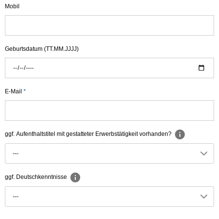
Mobil
Geburtsdatum (TT.MM.JJJJ)
E-Mail
*
ggf. Aufenthaltstitel mit gestatteter Erwerbstätigkeit vorhanden?
---
ggf. Deutschkenntnisse
---